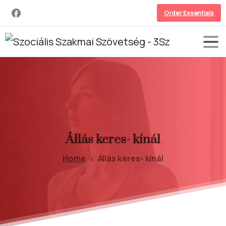
Order Essentials
Állás
keres-
kínál
Home
Állás keres- kínál