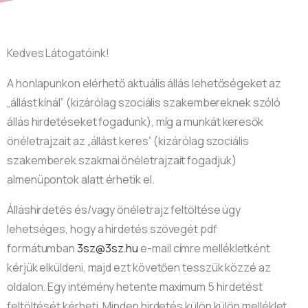
Kedves Látogatóink!
A honlapunkon elérhető aktuális állás lehetőségeket az
„
állást kínál”
(
kizárólag
szociális szakembereknek szóló
állás hirdetéseket fogadunk
), míg a munkát keresők
önéletrajzait az „
állást keres
” (
kizárólag
szociális
szakemberek szakmai önéletrajzait fogadjuk
)
almenüpontok alatt érhetik el.
Álláshirdetés és/vagy önéletrajz feltöltése úgy
lehetséges, hogy
a hirdetés szövegét
pdf
formátumban
3sz@3sz.hu
e-mail címre mellékletként
kérjük elküldeni,
majd ezt követően tesszük közzé az
oldalon.
Egy
intémény
hetente maximum 5 hirdetést
feltöltését kérheti. Minden hirdetés külön
külön
melléklet,