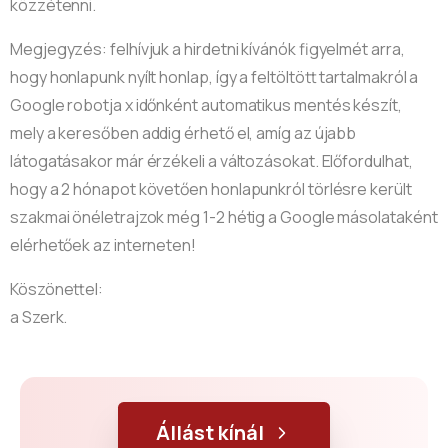
közzétenni.
Megjegyzés
: felhívjuk a hirdetni kívánók figyelmét arra,
hogy honlapunk nyílt honlap, így a feltöltött tartalmakról a
Google robotja x időnként automatikus mentés készít,
mely a keresőben addig érhető el, amíg az újabb
látogatásakor már érzékeli a változásokat. Előfordulhat,
hogy a 2 hónapot követően honlapunkról törlésre került
szakmai önéletrajzok még 1-2 hétig a Google másolataként
elérhetőek az interneten!
Köszönettel:
a Szerk.
Állást kínál