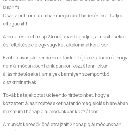
külön fájl!
Csak a pdf formátumban megküldött hirdetéseket tudjuk
elfogadni!!!
A hirdetéseket a nap 24 órájában fogadjuk, a frissítésekre
és feltöltésekre egy vagy két alkalommal kerül sor.
Ezúton kívánjuk leendő
hírdetőinket
tájékoztatni arról, hogy
nem áll módunkban honlapunkon közzétenni olyan
álláshírdetéseket
, amelyek bármilyen szempontból
diszkriminatívak!
Továbbá tájékoztatjuk leendő hirdetőinket, hogy a
közzétett álláshirdetéseket határidő megjelölés hiányában
maximum
1 hónapig
áll módunkban közzétenni.
A munkát keresők önéletrajzait
2 hónapig
áll módunkban