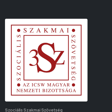
Szociális Szakmai Szövetség