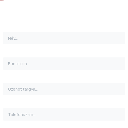
Név
Email cím*
Megkeresés oka
Telefonszám
Írd meg üzeneted