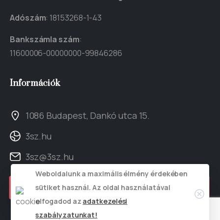
Adószám
: 18153268-1-43
Bankszámla szám
:
11600006-00000000-99846286
Információk
1086 Budapest, Dankó utca 15.
3sz.hu
3sz@3sz.hu
Weboldalunk a maximális élmény érdekében
Kapcsolat
sütiket használ. Az oldal használatával
elfogadod az
adatkezelési
szabályzatunkat!