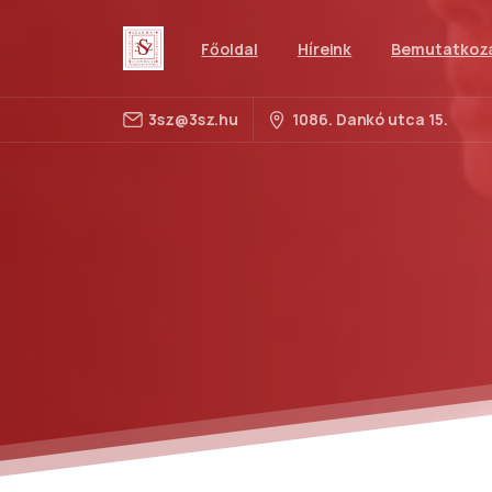
Főoldal
Híreink
Bemutatkoz
3sz@3sz.hu
1086. Dankó utca 15.