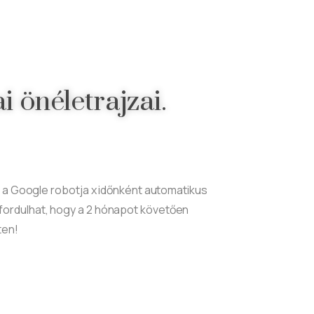
 önéletrajzai.
ról a Google robotja x időnként automatikus
őfordulhat, hogy a 2 hónapot követően
ten!