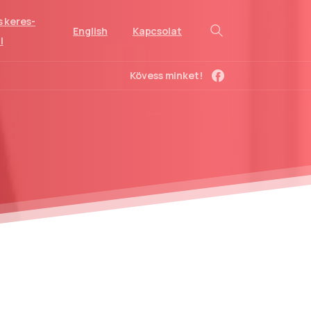
s keres-
English
Kapcsolat
l
Kövess minket!