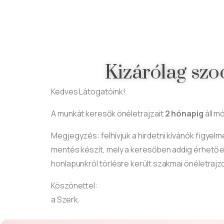
Kizárólag
szo
Kedves Látogatóink!
A munkát keresők önéletrajzait
2 hónapig
áll 
Megjegyzés
: felhívjuk a hirdetni kívánók figye
mentés készít, mely a keresőben addig érhető el
honlapunkról törlésre került szakmai önéletraj
Köszönettel:
a Szerk.