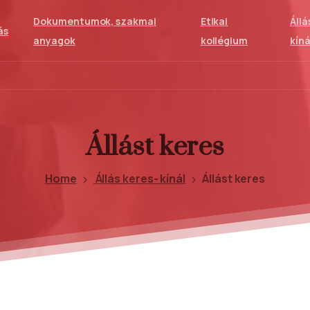
Dokumentumok, szakmai
Etikai
Állá
ás
anyagok
kollégium
kíná
Állást
keres
Home
Állás keres- kínál
Állást keres