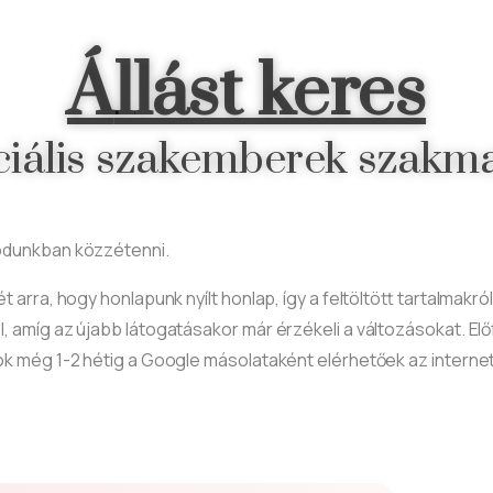
Á
llást keres
ciális szakemberek szakmai
módunkban közzétenni.
lmét arra, hogy honlapunk nyílt honlap, így a feltöltött tartalmak
, amíg az újabb látogatásakor már érzékeli a változásokat. El
zok még 1-2 hétig a Google másolataként elérhetőek az interne