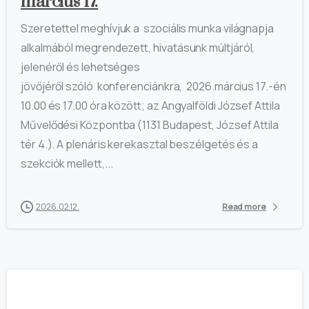
március 17.
Szeretettel meghívjuk a szociális munka világnapja
alkalmából megrendezett, hivatásunk múltjáról,
jelenéről és lehetséges
jövőjéről szóló konferenciánkra, 2026.március 17.-én
10.00 és 17.00 óra között; az Angyalföldi József Attila
Művelődési Központba (1131 Budapest, József Attila
tér 4.). A plenáris kerekasztal beszélgetés és a
szekciók mellett,...
2026.02.12.
Read more