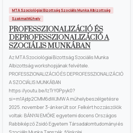
MTA Szociológiai Bizottság Szociális Munka Albizottság
Szakmai Műhely
PROFESSZIONALIZÁCIÓ ÉS
DEPROFESSZIONALIZÁCIÓ A
SZOCIÁLIS MUNKÁBAN
Az MTA Szociológiai Bizottság Szociális Munka
Albizottság workshopjának felvétele.
PROFESSZIONALIZÁCIÓ ÉS DEPROFESSZIONALIZÁCIÓ
A SZOCIÁLIS MUNKÁBAN
https://youtu.be/IzTrY0Ppyk0?
si=m1Ajdp2CMM6dWJMW A műhelybeszélgetésre
2025. november 3-án került sor. Felkért hozzászólók
voltak: BÁNYAI EMŐKE egyetemi docens Országos
Rabbiképző Zsidó Egyetem Társadalomtudományi és
Szociális Munka Tanszék, főiskolai...