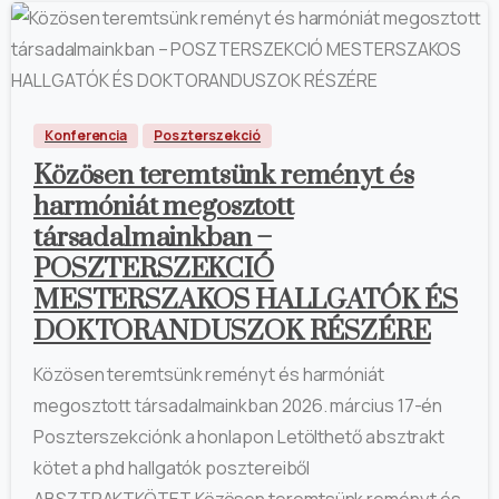
Konferencia
Poszterszekció
Közösen teremtsünk reményt és
harmóniát megosztott
társadalmainkban –
POSZTERSZEKCIÓ
MESTERSZAKOS HALLGATÓK ÉS
DOKTORANDUSZOK RÉSZÉRE
Közösen teremtsünk reményt és harmóniát
megosztott társadalmainkban​ 2026. március 17-én
Poszterszekciónk a honlapon Letölthető absztrakt
kötet a phd hallgatók posztereiből