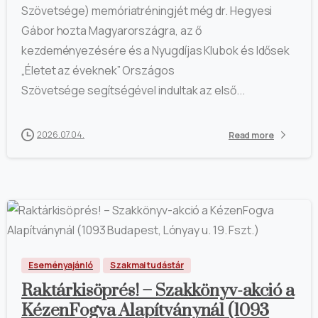
Szövetsége) memóriatréningjét még dr. Hegyesi
Gábor hozta Magyarországra, az ő
kezdeményezésére és a Nyugdíjas Klubok és Idősek
„Életet az éveknek” Országos
Szövetsége segítségével indultak az első...
2026.07.04.
Read more
Eseményajánló
Szakmai tudástár
Raktárkisöprés! – Szakkönyv-akció a
KézenFogva Alapítványnál (1093