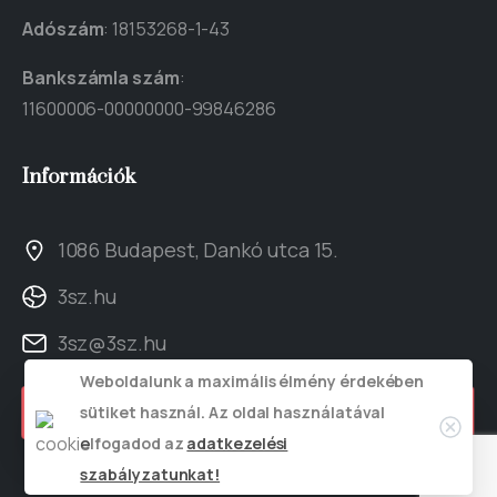
Adószám
: 18153268-1-43
Bankszámla szám
:
11600006-00000000-99846286
Információk
1086 Budapest, Dankó utca 15.
3sz.hu
3sz@3sz.hu
Weboldalunk a maximális élmény érdekében
Kapcsolat
sütiket használ. Az oldal használatával
elfogadod az
adatkezelési
szabályzatunkat!