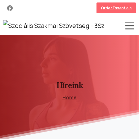
Order Essentials
Híreink
Home