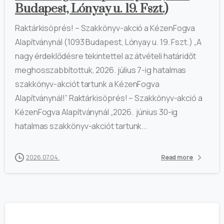
Budapest, Lónyay u. 19. Fszt.)
Raktárkisöprés! – Szakkönyv-akció a KézenFogva
Alapítványnál (1093 Budapest, Lónyay u. 19. Fszt.) „A
nagy érdeklődésre tekintettel az átvételi határidőt
meghosszabbítottuk, 2026. július 7-ig hatalmas
szakkönyv-akciót tartunk a KézenFogva
Alapítványnál!” Raktárkisöprés! – Szakkönyv-akció a
KézenFogva Alapítványnál „2026. június 30-ig
hatalmas szakkönyv-akciót tartunk...
2026.07.04.
Read more