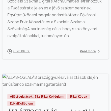
Szociális Szakma Digitális Archívumát és létrehozzuk
a Tudástárat a jelen és a jövő szakembereinek.
Együttműködési megállapodást kötött a Fővárosi
Szabó Ervin Könyvtár és a Szociális Szakmai
SzövetségA partnerség célja, hogy szakkönyvtári
szolgáltatásokkal, tudományos és...
2026.06.02.
Read more
Állásfoglalások_3Sz Etikai Kollégium
Etikai Kódex
Etikai Kollégium