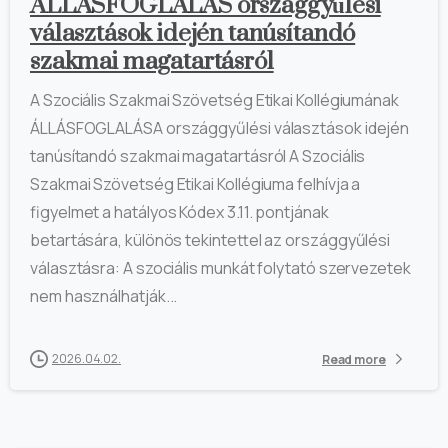
ÁLLÁSFOGLALÁS országgyűlési
választások idején tanúsítandó
szakmai magatartásról
A Szociális Szakmai Szövetség Etikai Kollégiumának
ÁLLÁSFOGLALÁSA országgyűlési választások idején
tanúsítandó szakmai magatartásról A Szociális
Szakmai Szövetség Etikai Kollégiuma felhívja a
figyelmet a hatályos Kódex 3.11. pontjának
betartására, különös tekintettel az országgyűlési
választásra: A szociális munkát folytató szervezetek
nem használhatják...
2026.04.02.
Read more