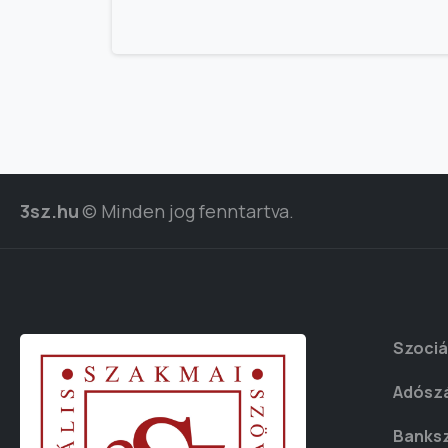
3sz.hu
© Minden jog fenntartva.
Szociá
Adósz
Banks