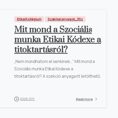
Etikai Kollégium
Szakmai anyagok_3Sz
Mit mond a Szociális
munka Etikai Kódexe a
titoktartásról?
„Nem mondhatom el senkinek…” Mit mond a
Szociális munka Etikai Kódexe a
titoktartásról? A szekció anyaga itt letölthető.
2026.01.11.
Read more