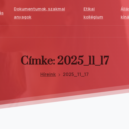
Dokumentumok, szakmai
Etikai
Állá
ás
anyagok
kollégium
kíná
Címke:
2025_11_17
Híreink
2025_11_17