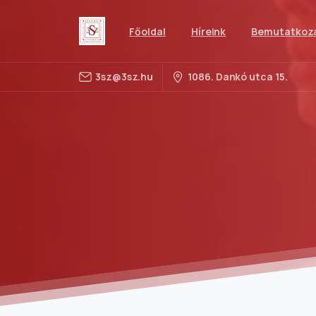
Főoldal
Híreink
Bemutatkoz
3sz@3sz.hu
1086. Dankó utca 15.