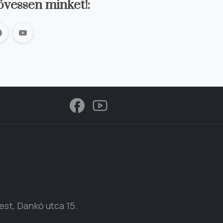
övessen minket!:
st, Dankó utca 15.