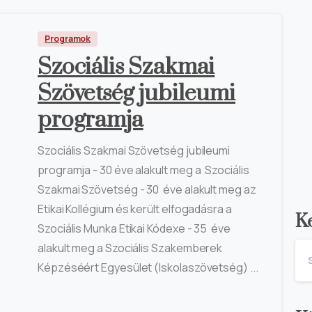
Programok
Szociális Szakmai
Szövetség jubileumi
programja
Szociális Szakmai Szövetség jubileumi
programja - 30 éve alakult meg a Szociális
Szakmai Szövetség - 30 éve alakult meg az
Etikai Kollégium és került elfogadásra a
K
Szociális Munka Etikai Kódexe - 35 éve
alakult meg a Szociális Szakemberek
Képzéséért Egyesület (Iskolaszövetség) ...