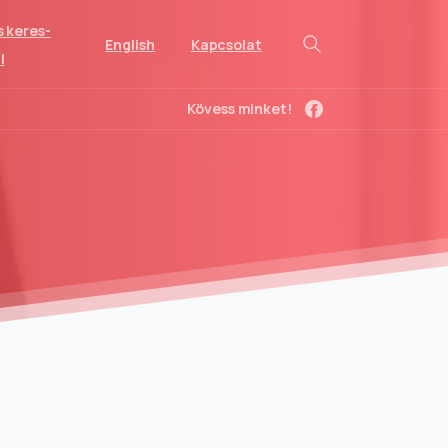
s keres-
English
Kapcsolat
l
Kövess minket!