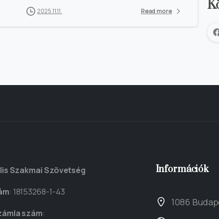
K
2025.11.11.
Read more
Információk
lis Szakmai Szövetség
ám
: 18153268-1-43
1086 Budape
zámla szám
: