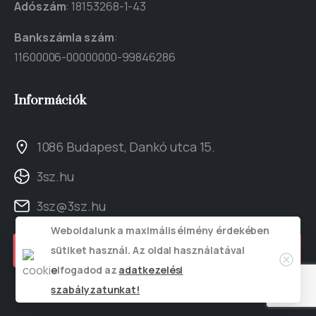
Adószám
: 18153268-1-43
Bankszámla szám
:
11600006-00000000-99846286
Információk
1086 Budapest, Dankó utca 15.
3sz.hu
3sz@3sz.hu
Weboldalunk a maximális élmény érdekében
Kapcsolat
sütiket használ. Az oldal használatával
elfogadod az
adatkezelési
szabályzatunkat!