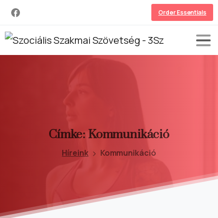
Order Essentials
Címke:
Kommunikáció
Híreink
Kommunikáció