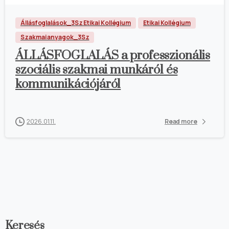
Állásfoglalások_3Sz Etikai Kollégium
Etikai Kollégium
Szakmai anyagok_3Sz
ÁLLÁSFOGLALÁS a professzionális
szociális szakmai munkáról és
kommunikációjáról
2026.01.11.
Read more
Keresés