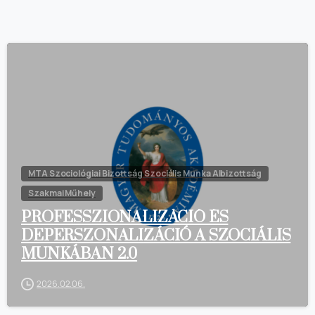
MTA Szociológiai Bizottság Szociális Munka Albizottság
Szakmai Műhely
PROFESSZIONALIZÁCIÓ ÉS
DEPERSZONALIZÁCIÓ A SZOCIÁLIS
MUNKÁBAN 2.0
2026.02.06.