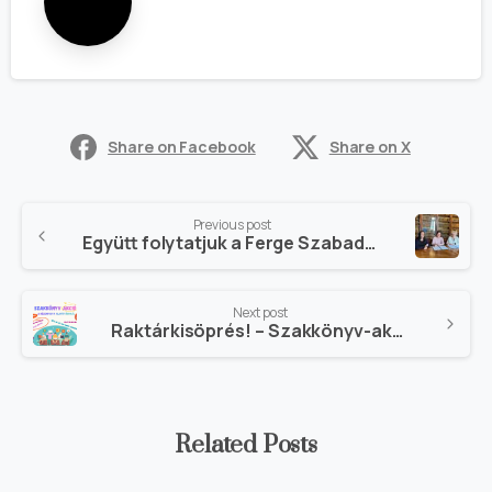
Share on Facebook
Share on X
Previous post
Együtt folytatjuk a Ferge Szabadegyetemet, a Szociális Szakma Digitális Archívumát és létrehozzuk a Tudástárat a jelen és a jövő szakembereinek.
Next post
Raktárkisöprés! – Szakkönyv-akció a KézenFogva Alapítványnál (1093 Budapest, Lónyay u. 19. Fszt.)
Related Posts