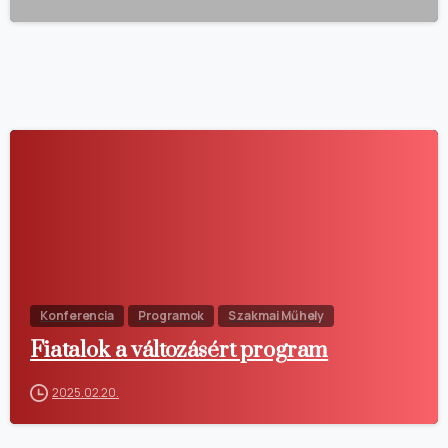
Konferencia
Programok
Szakmai Műhely
Fiatalok a változásért program
2025.02.20.