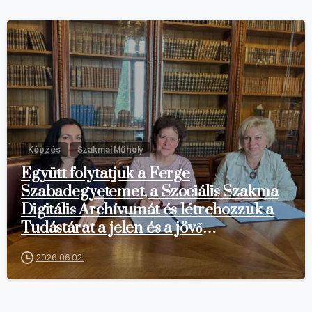
Képzés
Szakmai Műhely
Együtt folytatjuk a Ferge
Szabadegyetemet, a Szociális Szakma
Digitális Archívumát és létrehozzuk a
Tudástárat a jelen és a jövő
szakembereinek.
2026.06.02.