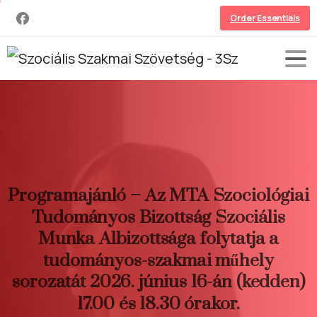
Order Essentials
Programajánló
–
Az
MTA
Szociológiai
Tudományos
Bizottság
Szociális
Munka
Albizottsága
folytatja
a
tudományos-szakmai
műhely
sorozatát
2026.
június
16-án
(kedden)
17.00
és
18.30
órakor.