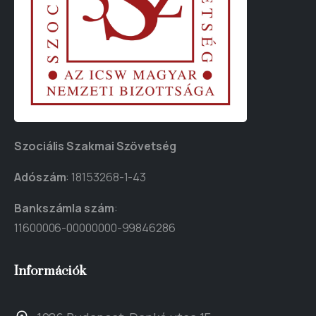
Szociális Szakmai Szövetség
Adószám
: 18153268-1-43
Bankszámla szám
:
11600006-00000000-99846286
Információk