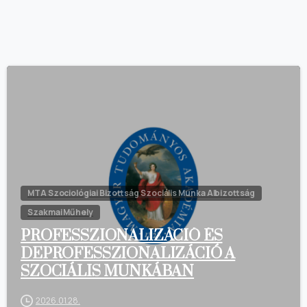
MTA Szociológiai Bizottság Szociális Munka Albizottság
Szakmai Műhely
PROFESSZIONALIZÁCIÓ ÉS
DEPROFESSZIONALIZÁCIÓ A
SZOCIÁLIS MUNKÁBAN
2026.01.28.