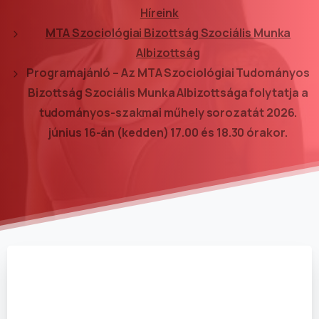
Híreink
MTA Szociológiai Bizottság Szociális Munka
Albizottság
Programajánló – Az MTA Szociológiai Tudományos
Bizottság Szociális Munka Albizottsága folytatja a
tudományos-szakmai műhely sorozatát 2026.
június 16-án (kedden) 17.00 és 18.30 órakor.