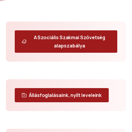
A Szociális Szakmai Szövetség
alapszabálya
Állásfoglalásaink, nyílt leveleink