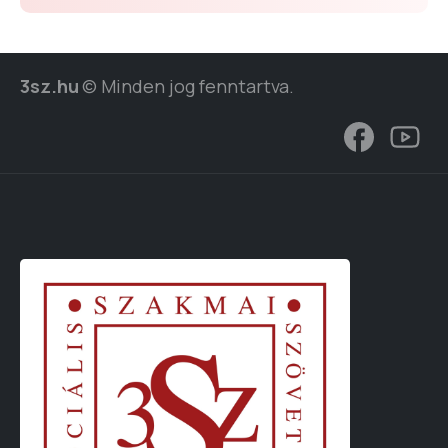
3sz.hu
© Minden jog fenntartva.