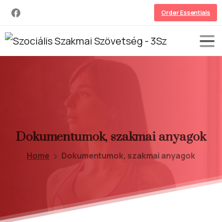
Order Essentials
Dokumentumok,
szakmai
anyagok
Home
Dokumentumok, szakmai anyagok