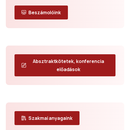
Beszámolóink
Absztraktkötetek, konferencia
előadások
Szakmai anyagaink